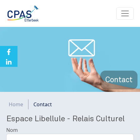
Aller au contenu principal
Contact
Fil d'Ariane
Home
Contact
Espace Libellule - Relais Culturel
Nom