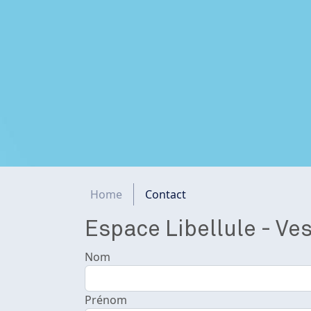
Fil d'Ariane
Home
Contact
Espace Libellule - Ves
Nom
Prénom