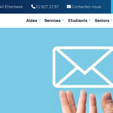
040 Etterbeek
02 627 22 57
Contactez-nous
Navigation principale
Aides
Services
Etudiants
Seniors