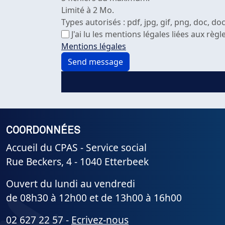
Limité à 2 Mo.
Types autorisés : pdf, jpg, gif, png, doc, docx
J'ai lu les mentions légales liées aux rè
Mentions légales
COORDONNÉES
Accueil du CPAS - Service social
Rue Beckers, 4 - 1040 Etterbeek
Ouvert du lundi au vendredi
de 08h30 à 12h00 et de 13h00 à 16h00
02 627 22 57 -
Ecrivez-nous