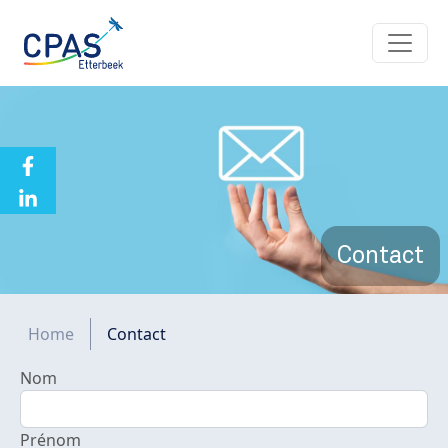
Aller au contenu principal
Contact
Fil d'Ariane
Home
Contact
Nom
Prénom