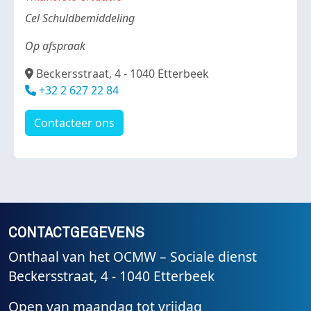
Body
Cel Schuldbemiddeling
Op afspraak
Adresse
Beckersstraat, 4 - 1040 Etterbeek
Téléphone
+32 2 627 22 84
Contacteer ons
CONTACTGEGEVENS
Onthaal van het OCMW – Sociale dienst
Beckersstraat, 4 - 1040 Etterbeek
Open van maandag tot vrijdag