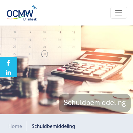
Overslaan en naar de inhoud gaan
Schuldbemiddeling
Kruimelpad
Home
Schuldbemiddeling