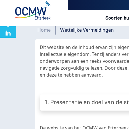
Navigatio
Soorten hu
Overslaan en naar de inhoud gaan
Kruimelpad
Home
Wettelijke Vermeldingen
Dit website en de inhoud ervan zijn eig
intellectuele eigendom. Tenzij anders ve
onderworpen aan een reeks voorwaarden d
navigatie zorgvuldig te lezen. Door dez
en deze te hebben aanvaard.
1. Presentatie en doel van de si
De website van het OCMW van Etterbeek i