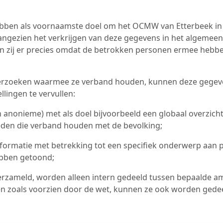
bben als voornaamste doel om het OCMW van Etterbeek in st
Aangezien het verkrijgen van deze gegevens in het algemee
kan zij er precies omdat de betrokken personen ermee hebb
 verzoeken waarmee ze verband houden, kunnen deze gege
lingen te vervullen:
n anonieme) met als doel bijvoorbeeld een globaal overzicht
bieden die verband houden met de bevolking;
formatie met betrekking tot een specifiek onderwerp aan p
ebben getoond;
erzameld, worden alleen intern gedeeld tussen bepaalde am
en zoals voorzien door de wet, kunnen ze ook worden gedee