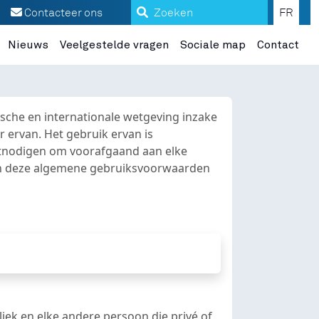
Wettelijke vermeldingen
Zoeken
Contacteer ons
FR
Nieuws
Veelgestelde vragen
Sociale map
Contact
sche en internationale wetgeving inzake
r ervan. Het gebruik ervan is
uitnodigen om voorafgaand aan elke
 van deze algemene gebruiksvoorwaarden
iek en elke andere persoon die privé of