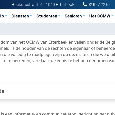
Beckersstraat, 4 - 1040 Etterbeek
02 627 22 57
n principale
lp
Diensten
Studenten
Senioren
Het OCMW
endom van het OCMW van Etterbeek en vallen onder de Belgi
rmeld, is de houder van de rechten de eigenaar of beheerde
ie volledig te raadplegen zijn op deze site en die we u 
e site te betreden, verklaart u kennis te hebben genomen
te
s een informatie- en communicatietool gericht op het publ