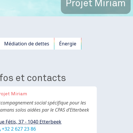
Projet Miriam
Médiation de dettes
Énergie
fos et contacts
rojet Miriam
ody
ccompagnement social spécifique pour les
amans solos aidées par le CPAS d’Etterbeek
ue Fétis, 37 - 1040 Etterbeek
éléphone
+32 2 627 23 86