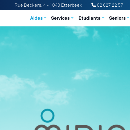
Rue Beckers, 4 - 1040 Etterbeek
02 627 22 57
Navigation principale
Aides
Services
Etudiants
Seniors