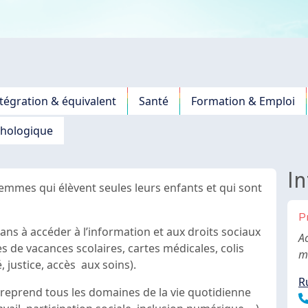
tégration & équivalent
Santé
Formation & Emploi
chologique
In
femmes qui élèvent seules leurs enfants et qui sont
P
mans à accéder à l’information et aux droits sociaux
B
A
s de vacances scolaires, cartes médicales, colis
m
 justice, accès aux soins).
R
reprend tous les domaines de la vie quotidienne
T