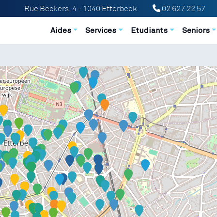
Rue Beckers, 4 - 1040 Etterbeek
02 627 22 57
Navigation principale
Aides
Services
Etudiants
Seniors