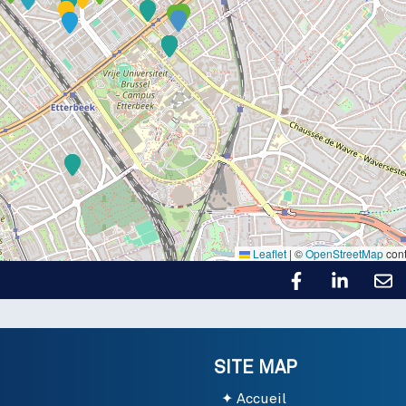
Leaflet
|
©
OpenStreetMap
cont
SITE MAP
Accueil