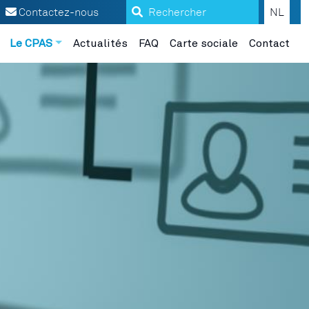
Search
Contactez-nous
NL
Le CPAS
Actualités
FAQ
Carte sociale
Contact