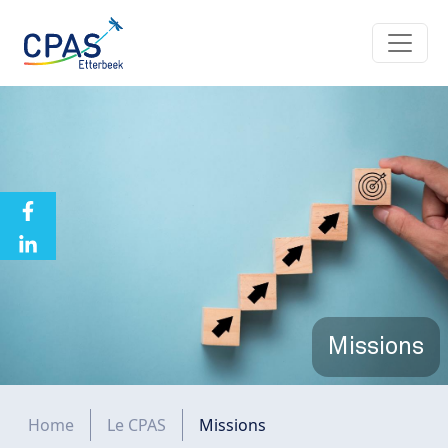
Aller au contenu principal
Missions
Fil d'Ariane
Home
Le CPAS
Missions