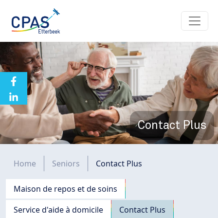
Aller au contenu principal
Contact Plus
Fil d'Ariane
Home
Seniors
Contact Plus
Navigation principale
Maison de repos et de soins
Service d'aide à domicile
Contact Plus