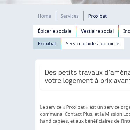
Fil d'Ariane
Home
Services
Proxibat
Navigation principale
Épicerie sociale
Vestiaire social
In
Proxibat
Service d'aide à domicile
Des petits travaux d’amén
votre logement à prix ava
Le service « Proxibat » est un service org
communal Contact Plus, et la Mission Loca
handicapées, et aux bénéficiaires de l'in