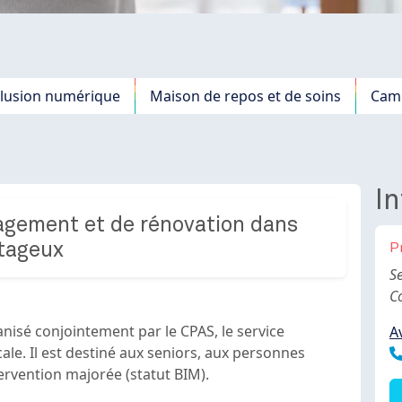
clusion numérique
Maison de repos et de soins
Camp
In
agement et de rénovation dans
ntageux
P
B
Se
C
anisé conjointement par le CPAS, le service
A
le. Il est destiné aux seniors, aux personnes
T
tervention majorée (statut BIM).