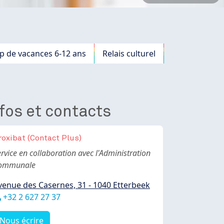
 de vacances 6-12 ans
Relais culturel
fos et contacts
roxibat (Contact Plus)
ody
rvice en collaboration avec l'Administration
ommunale
venue des Casernes, 31 - 1040 Etterbeek
éléphone
+32 2 627 27 37
Nous écrire