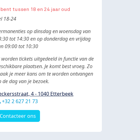
 bent tussen 18 en 24 jaar oud
ody
el 18-24
ermanenties op dinsdag en woensdag van
3:30 tot 14:30 en op donderdag en vrijdag
an 09:00 tot 10:30
 worden tickets uitgedeeld in functie van de
eschikbare plaatsen. Je komt best vroeg. Zo
aak je meer kans om te worden ontvangen
p de dag van je bezoek.
eckersstraat, 4 - 1040 Etterbeek
éléphone
+32 2 627 21 73
Contacteer ons