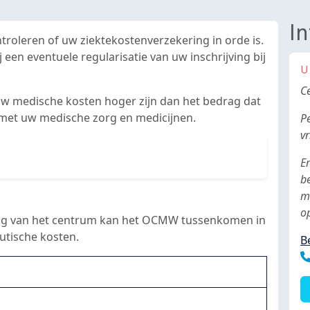
I
troleren of uw ziektekostenverzekering in orde is.
 een eventuele regularisatie van uw inschrijving bij
U
B
C
n uw medische kosten hoger zijn dan het bedrag dat
 met uw medische zorg en medicijnen.
P
vr
Er
b
m
o
sing van het centrum kan het OCMW tussenkomen in
tische kosten.
B
T