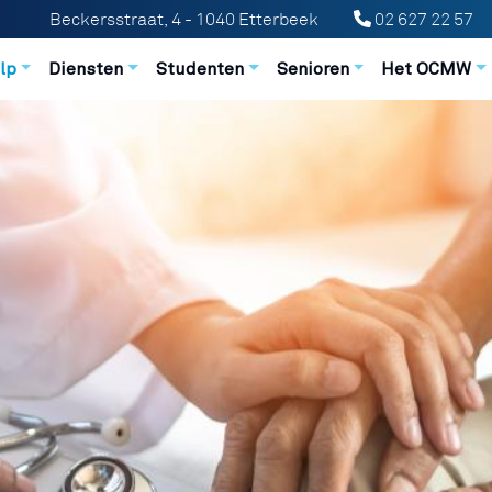
Beckersstraat, 4 - 1040 Etterbeek
02 627 22 57
n principale
lp
Diensten
Studenten
Senioren
Het OCMW