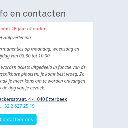
nfo en contacten
 bent 25 jaar of ouder
ody
el Hulpverlening
ermanenties op maandag, woensdag en
ijdag van 08:30 tot 10:00
 worden tickets uitgedeeld in functie van de
eschikbare plaatsen. Je komt best vroeg. Zo
aak je meer kans om te worden ontvangen
p de dag van je bezoek.
eckersstraat, 4 - 1040 Etterbeek
éléphone
+32 2 627 25 19
Contacteer ons