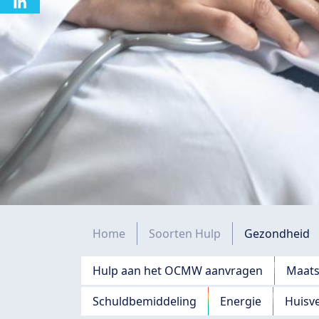
Kruimelpad
Home
Soorten Hulp
Gezondheid
Navigation principale
Hulp aan het OCMW aanvragen
Maats
Schuldbemiddeling
Energie
Huisv