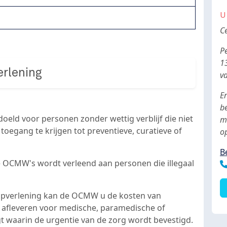
U
B
C
P
1
erlening
v
Er
b
oeld voor personen zonder wettig verblijf die niet
m
oegang te krijgen tot preventieve, curatieve of
o
B
de OCMW's wordt verleend aan personen die illegaal
T
lpverlening kan de OCMW u de kosten van
t afleveren voor medische, paramedische of
gt waarin de urgentie van de zorg wordt bevestigd.