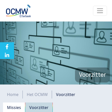
Overslaan en naar de inhoud gaan
Voorzitter
Kruimelpad
Home
Het OCMW
Voorzitter
Navigation principale
Missies
Voorzitter