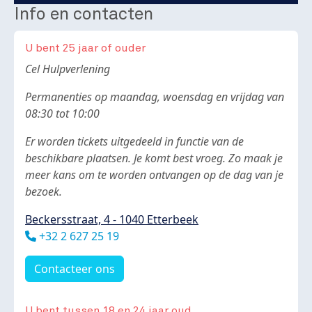
Info en contacten
U bent 25 jaar of ouder
Body
Cel Hulpverlening
Permanenties op maandag, woensdag en vrijdag van
08:30 tot 10:00
Er worden tickets uitgedeeld in functie van de
beschikbare plaatsen. Je komt best vroeg. Zo maak je
meer kans om te worden ontvangen op de dag van je
bezoek.
Beckersstraat, 4 - 1040 Etterbeek
Téléphone
+32 2 627 25 19
Contacteer ons
U bent tussen 18 en 24 jaar oud