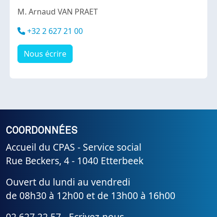
Body
M. Arnaud VAN PRAET
Téléphone
+32 2 627 21 00
Nous écrire
COORDONNÉES
Accueil du CPAS - Service social
Rue Beckers, 4 - 1040 Etterbeek
Ouvert du lundi au vendredi
de 08h30 à 12h00 et de 13h00 à 16h00
02 627 22 57 -
Ecrivez-nous