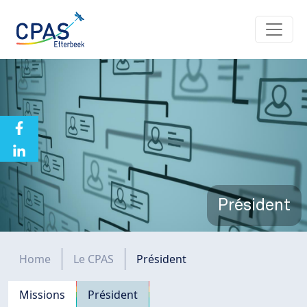
Aller au contenu principal
Président
Fil d'Ariane
Home
Le CPAS
Président
Navigation principale
Missions
Président