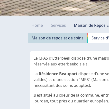
Fil d'Ariane
Home
Services
Maison de Repos E
Navigation principale
Maison de repos et de soins
Service d
Le CPAS d'Etterbeek dispose d'une maiso
réservée aux etterbeekois·e·s.
La
Résidence Beauport
dispose d'une s
valides) et d'une section "MRS" (Maison 
nécessitant des soins adaptés).
Il est situé au coeur de la commune, ent
Jourdan, tout près du quartier européen.