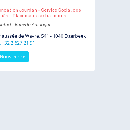
ondation Jourdan - Service Social des
înés - Placements extra muros
ody
ontact : Roberto Amanqui
haussée de Wavre, 541 - 1040 Etterbeek
éléphone
+32 2 627 21 91
Nous écrire