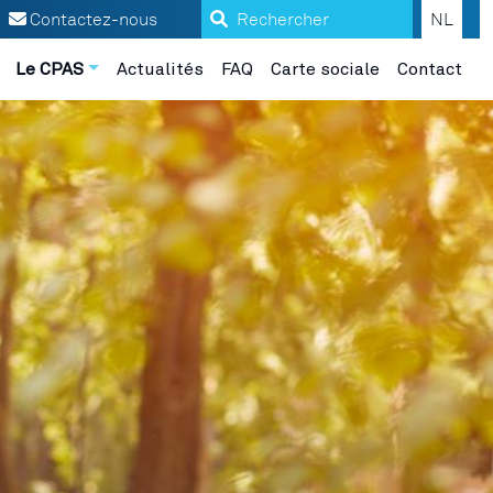
Search
Contactez-nous
NL
Le CPAS
Actualités
FAQ
Carte sociale
Contact