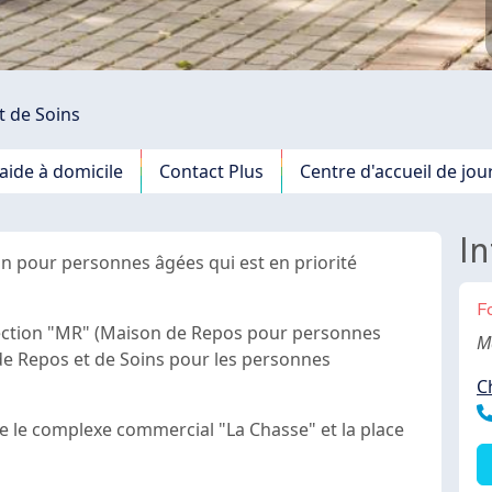
t de Soins
'aide à domicile
Contact Plus
Centre d'accueil de jou
In
n pour personnes âgées qui est en priorité
F
ection "MR" (Maison de Repos pour personnes
B
M
de Repos et de Soins pour les personnes
C
T
re le complexe commercial "La Chasse" et la place