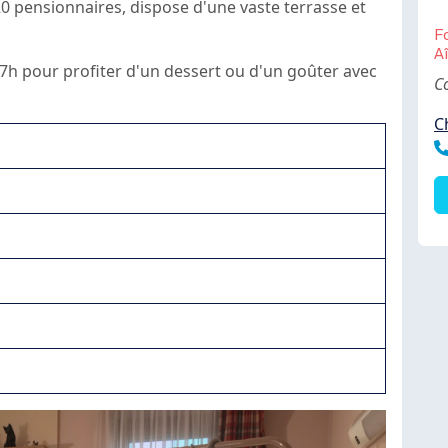
20 pensionnaires, dispose d'une vaste terrasse et
F
A
17h pour profiter d'un dessert ou d'un goûter avec
B
C
C
T