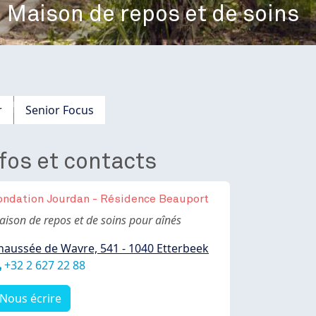
Maison de repos et de soins
r
Senior Focus
fos et contacts
ondation Jourdan - Résidence Beauport
ody
aison de repos et de soins pour aînés
haussée de Wavre, 541 - 1040 Etterbeek
éléphone
+32 2 627 22 88
Nous écrire