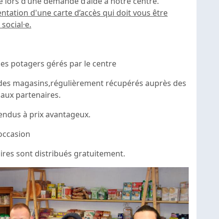
e lors d’une demande d’aide à notre centre.
ntation d'une carte d’accès qui doit vous être
social·e.
des potagers gérés par le centre
 des magasins,régulièrement récupérés auprès des
aux partenaires.
endus à prix avantageux.
'occasion
aires sont distribués gratuitement.