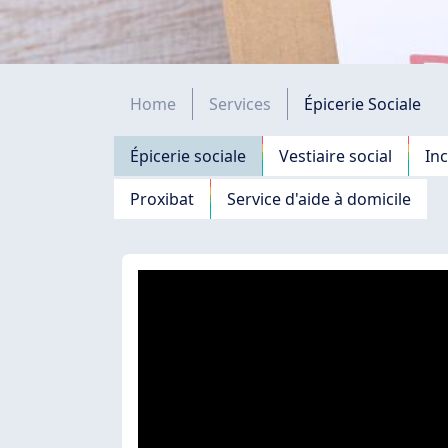
Fil d'Ariane
Home
Services
Épicerie Sociale
Navigation principale
Épicerie sociale
Vestiaire social
In
Proxibat
Service d'aide à domicile