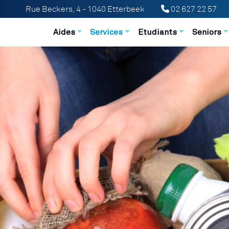
Rue Beckers, 4 - 1040 Etterbeek
02 627 22 57
Navigation principale
Aides
Services
Etudiants
Seniors