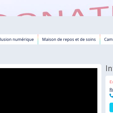
clusion numérique
Maison de repos et de soins
Camp
In
E
R
T