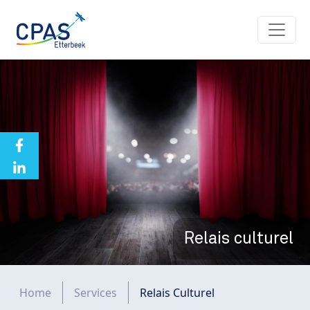
Aller au contenu principal
Relais culturel
Fil d'Ariane
Home
Services
Relais Culturel