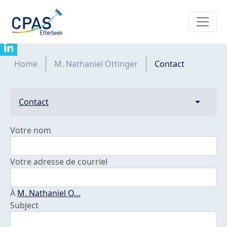
Aller au contenu principal
Contacter M. Nathaniel Ottinger
Fil d'Ariane
Home
M. Nathaniel Ottinger
Contact
Primary tabs
Contact
Toggle t
Votre nom
Votre adresse de courriel
À
M. Nathaniel O…
Subject